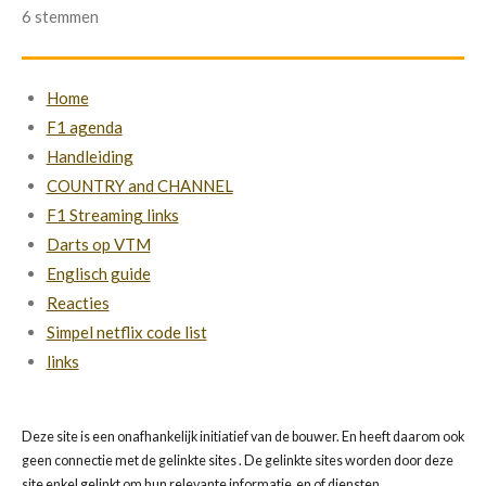
s
s
s
s
s
a
e
6 stemmen
m
t
t
t
t
t
t
m
i
e
e
e
e
e
e
n
n
Home
r
r
r
r
r
g
F1 agenda
r
r
r
r
:
Handleiding
e
e
e
e
3
COUNTRY and CHANNEL
.
n
n
n
n
F1 Streaming links
6
Darts op VTM
6
Englisch guide
6
Reacties
6
Simpel netflix code list
6
links
6
6
Deze site is een onafhankelijk initiatief van de bouwer. En heeft daarom ook
6
geen connectie met de gelinkte sites . De gelinkte sites worden door deze
6
site enkel gelinkt om hun relevante informatie en of diensten.