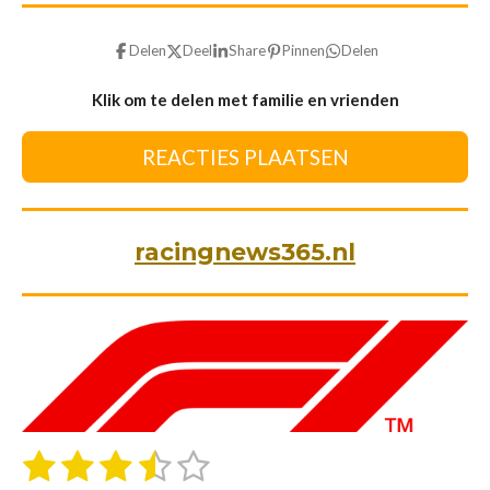
Delen
Deel
Share
Pinnen
Delen
Klik om te delen met familie en vrienden
REACTIES PLAATSEN
racingnews365.nl
1
2
3
4
5
S
R
t