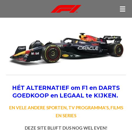
Ga
direct
naar
de
hoofdinhoud
HÉT ALTERNATIEF om F1 en DARTS
GOEDKOOP en LEGAAL te KIJKEN.
EN VELE ANDERE SPORTEN, TV PROGRAMMA'S, FILMS
EN SERIES
DEZE SITE BLIJFT DUS NOG WEL EVEN!