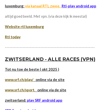
luxemburg:
via kanaal RTL zwee.
Rtl-play android app
altijd goed beeld. Met vpn. (via deze kijk ik meestal)
Website rtl luxemburg
Rtl today
-------------------------------------------------------------
ZWITSERLAND - ALLE RACES (VPN)
Tot nu toe de beste ( okt 2025 )
www.srf.ch/play/
online via de site
w
ww.srf.ch/sport.
online via de site
zwitserland:
play SRF android app