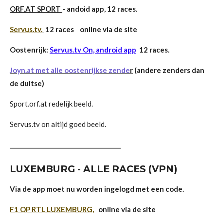
ORF.AT SPORT
- andoid app, 12 races.
Servus.tv.
12 races online via de site
Oostenrijk:
Servus.tv On, android app
12 races.
Joyn.at met alle oostenrijkse zende
r
(andere zenders dan
de duitse)
Sport.orf.at redelijk beeld.
Servus.tv on altijd goed beeld.
______________________________________
LUXEMBURG - ALLE RACES (VPN)
Via de app moet nu worden ingelogd met een code.
F1 OP RTL LUXEMBURG,
online via de site