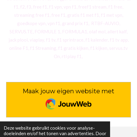
f1, f2, f3, free f1, f1 vpn, vpn f1, freef1 stream, f1 free,
streaming free f1, free f1, gratis f1 met f1, f1 met vpn,
goedkope vpn, vpn f1, grand prix f1, RTBF-AUVIO,
SERVUS.TE, FORMULE 1, FORMULA1, olaf mol, allert kalf,
jack plooi, viaplay, f1 tv, f1 sprintrace, f1 kalender, f1 tv app,
online F1, f1 Streaming, f1 gratis kijken, f1 kijken, servus.tv
On, rtl play f1,
Maak jouw eigen website met
JouwWeb
Deze website gebruikt cookies voor analyse-
doeleinden en/of het tonen van advertenties. Door