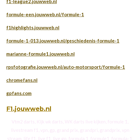
f1-league2.jouwweb.nl
formule-een.jouwweb.nl/formule-1
f1highlights.jouwweb.nl
formule-1-013.jouwweb.nl/geschiedenis-formule-1
marianne-formule1.jouwweb.nl
rpsfotografie.jouwweb.nl/auto-motorsport/formule-1
chromefans.nl
gpfans.com
F1.jouwweb.nl
Vtm2 darts, Kijk wk darts, WK darts live kijken, formule 1,
livestream f1, vpn, gp, grand prix, grandpri, grandprix, vpn
stream, life f1, live f1, live gp, formula 1, formule1, formula-1,